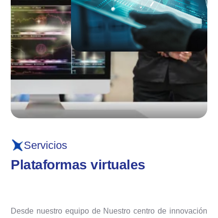
Servicios
P
l
a
t
a
f
o
r
m
a
s
v
i
r
t
u
a
l
e
s
Desde nuestro equipo de Nuestro centro de innovación