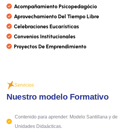
A
C
O
M
P
A
Ñ
A
M
I
E
N
T
O
P
S
I
C
O
P
E
D
A
G
Ó
C
I
O
A
P
R
O
V
E
C
H
A
M
I
E
N
T
O
D
E
L
T
I
E
M
P
O
L
I
B
R
E
C
E
L
E
B
R
A
C
I
O
N
E
S
E
U
C
A
R
Í
S
T
I
C
A
S
C
O
N
V
E
N
I
O
S
I
N
S
T
I
T
U
C
I
O
N
A
L
E
S
P
R
O
Y
E
C
T
O
S
D
E
E
M
P
R
E
N
D
I
M
I
E
N
T
O
Servicios
N
u
e
s
t
r
o
m
o
d
e
l
o
F
o
r
m
a
t
i
v
o
Contenido para aprender: Modelo Santillana y de
Unidades Didaácticas.