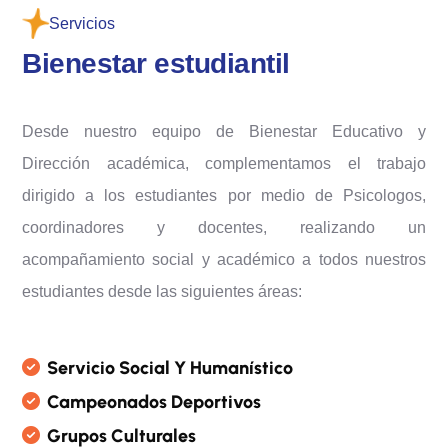
Servicios
B
i
e
n
e
s
t
a
r
e
s
t
u
d
i
a
n
t
i
l
Desde nuestro equipo de Bienestar Educativo y
Dirección académica, complementamos el trabajo
dirigido a los estudiantes por medio de Psicologos,
coordinadores y docentes, realizando un
acompañamiento social y académico a todos nuestros
estudiantes desde las siguientes áreas:
S
E
R
V
I
C
I
O
S
O
C
I
A
L
Y
H
U
M
A
N
Í
S
T
I
C
O
C
A
M
P
E
O
N
A
D
O
S
D
E
P
O
R
T
I
V
O
S
G
R
U
P
O
S
C
U
L
T
U
R
A
L
E
S