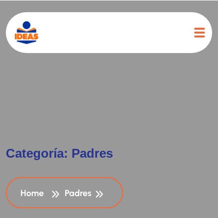
C
a
t
e
g
o
r
í
a
:
P
a
d
r
e
s
Home
Padres