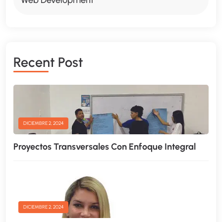
Web Development
R
E
C
E
N
T
P
O
S
T
DICIEMBRE 2, 2024
Proyectos Transversales Con Enfoque Integral
DICIEMBRE 2, 2024