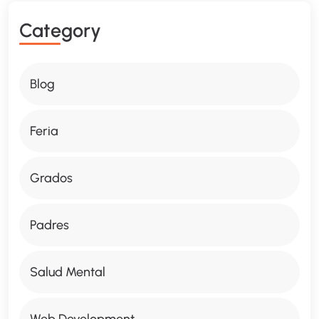
C
A
T
E
G
O
R
Y
Blog
Feria
Grados
Padres
Salud Mental